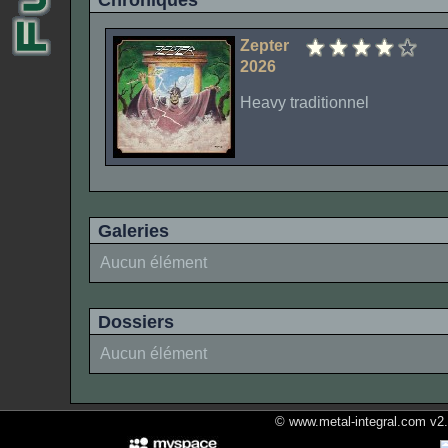
Chroniques
Zepter
2026
Heavy traditionnel
Galeries
Aucun élément
Dossiers
Aucun élément
© www.metal-integral.com v2.5