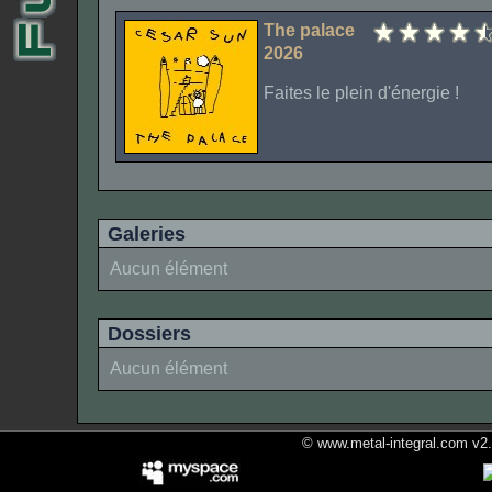
The palace
2026
Faites le plein d'énergie !
Galeries
Aucun élément
Dossiers
Aucun élément
© www.metal-integral.com v2.5