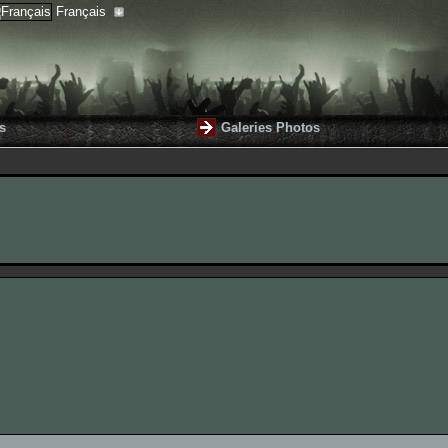
Français
s
Galeries Photos