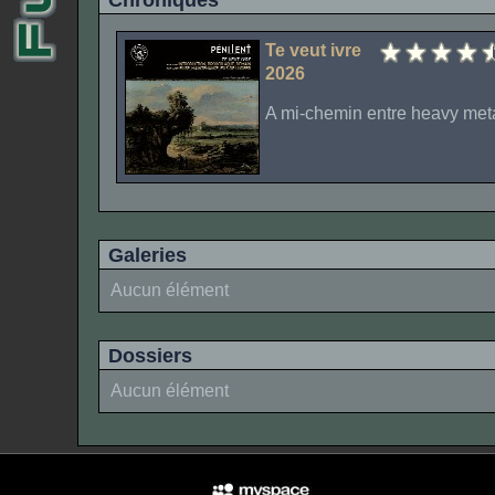
Chroniques
Te veut ivre
2026
A mi-chemin entre heavy meta
Galeries
Aucun élément
Dossiers
Aucun élément