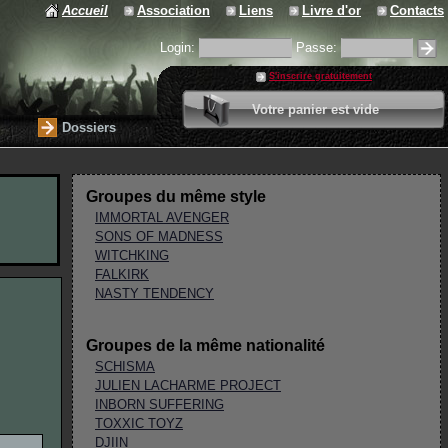
Accueil
Association
Liens
Livre d'or
Contacts
Login:
Passe:
S'inscrire gratuitement
0 article
Votre panier est vide
Valider votre panier
Dossiers
Groupes du même style
IMMORTAL AVENGER
SONS OF MADNESS
WITCHKING
FALKIRK
NASTY TENDENCY
Groupes de la même nationalité
SCHISMA
JULIEN LACHARME PROJECT
INBORN SUFFERING
TOXXIC TOYZ
DJIIN