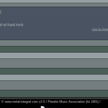
l et hard rock
Lire la chr
© www.metal-integral.com v2.5 / Planète Music Association (loi 1901) /