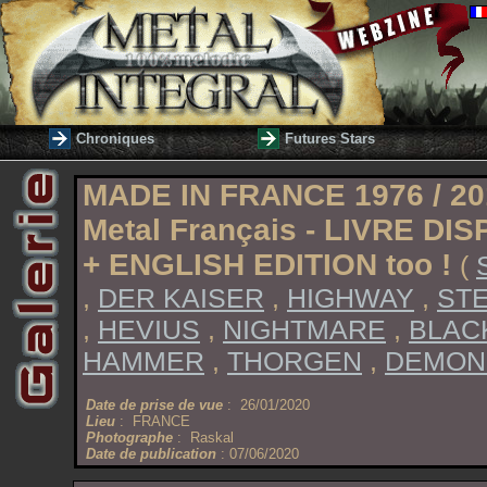
Chroniques
Futures Stars
MADE IN FRANCE 1976 / 201
Metal Français - LIVRE DI
+ ENGLISH EDITION too !
(
,
DER KAISER
,
HIGHWAY
,
ST
,
HEVIUS
,
NIGHTMARE
,
BLAC
HAMMER
,
THORGEN
,
DEMON
Date de prise de vue
: 26/01/2020
Lieu
: FRANCE
Photographe
: Raskal
Date de publication
: 07/06/2020