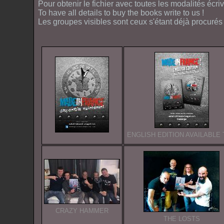
Pour obtenir le fichier avec toutes les modalités écri
To have all details to buy the books write to us !
Les groupes visibles sont ceux s'étant déjà procurés 
ENGLISH EDITION AVAILABLE
CRAZY HAMMER
THE LOSTS