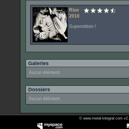
Rise
2010
Superstition !
Galeries
Aucun élément
Dossiers
Aucun élément
© www.metal-integral.com v2.5