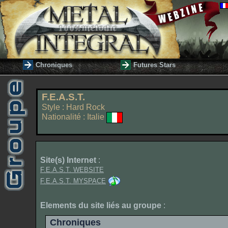
Chroniques
Futures Stars
F.E.A.S.T.
Style : Hard Rock
Nationalité : Italie
Site(s) Internet
:
F.E.A.S.T. WEBSITE
F.E.A.S.T. MYSPACE
Elements du site liés au groupe
:
Chroniques