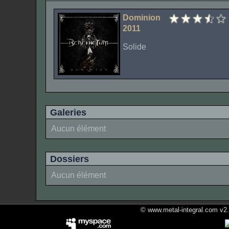
Dominion
2011
Solide
Galeries
Aucun élément
Dossiers
Aucun élément
© www.metal-integral.com v2.5