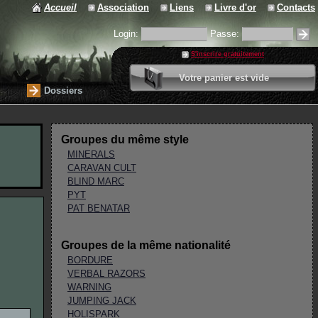
Accueil
Association
Liens
Livre d'or
Contacts
Login:
Passe:
S'inscrire gratuitement
0 article
Votre panier est vide
Valider votre panier
Dossiers
Groupes du même style
MINERALS
CARAVAN CULT
BLIND MARC
PYT
PAT BENATAR
Groupes de la même nationalité
BORDURE
VERBAL RAZORS
WARNING
JUMPING JACK
HOLISPARK