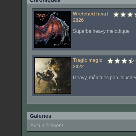
Chroniques
Wretched heart
2026
Superbe heavy mélodique
Tragic magic
2022
Heavy, mélodies pop, touches 
Galeries
Aucun élément