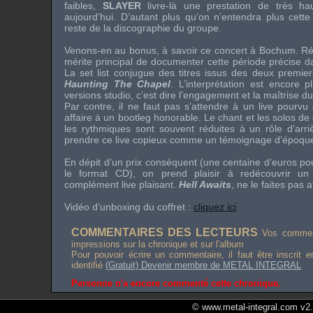
faibles,
SLAYER
livre-là une prestation de très haut
aujourd’hui. D’autant plus qu’on n’entendra plus cett
reste de la discographie du groupe.
Venons-en au bonus, à savoir ce concert à Bochum. Rép
mérite principal de documenter cette période précise d
La set list conjugue des titres issus des deux premie
Haunting The Chapel
. L’interprétation est encore 
versions studio, c’est dire l’engagement et la maîtrise d
Par contre, il ne faut pas s’attendre à un live pourvu
affaire à un bootleg honorable. Le chant et les solos de
les rythmiques sont souvent réduites à un rôle d’arri
prendre ce live copieux comme un témoignage d’époqu
En dépit d’un prix conséquent (une centaine d’euros pou
le format CD), on prend plaisir à redécouvrir u
complément live plaisant.
Hell Awaits
, ne le faites pas a
Vidéo d’unboxing du coffret :
cliquez ici
COMMENTAIRES DES LECTEURS
Vos comment
impressions sur la chronique et sur l'album
Pour pouvoir écrire un commentaire, il faut être inscrit 
identifié
(Gratuit) Devenir membre de METAL INTEGRAL
Personne n'a encore commenté cette chronique.
© www.metal-integral.com v2.5