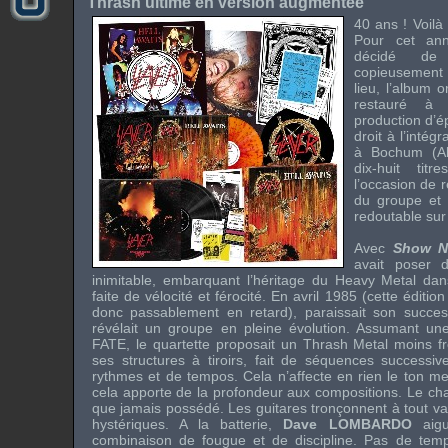
Thrash ultime en version augmentée
40 ans ! Voilà 
Pour cet ann
décidé de 
copieusemen
lieu, l’album o
restauré à
production d’é
droit à l’intég
à Bochum (Al
dix-huit titr
l’occasion de 
du groupe et d
redoutable sur
Avec
Show N
avait poser 
inimitable, embarquant l’héritage du Heavy Metal da
faite de vélocité et férocité. En avril 1985 (cette éditi
donc passablement en retard), paraissait son succe
révélait un groupe en pleine évolution. Assumant un
FATE
, le quartette proposait un Thrash Metal moins f
ses structures à tiroirs, fait de séquences successiv
rythmes et de tempos. Cela n’affecte en rien le ton m
cela apporte de la profondeur aux compositions. Le ch
que jamais possédé. Les guitares tronçonnent à tout va
hystériques. A la batterie,
Dave LOMBARDO
aigu
combinaison de fougue et de discipline. Pas de temp