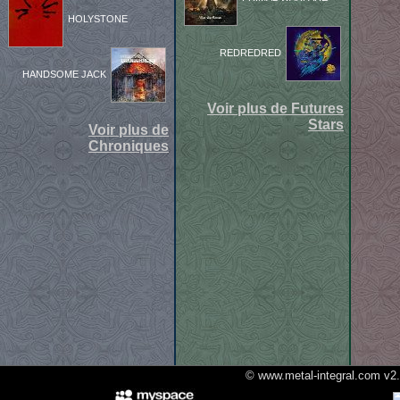
HOLYSTONE
REDREDRED
HANDSOME JACK
Voir plus de Futures
Stars
Voir plus de
Chroniques
© www.metal-integral.com v2.5