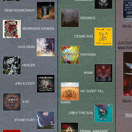
DEAD KOSMONAUT
DROMOS
Voir la
MORRISON GRAVES
CESAR SUN
GROU
GUS DRAX
NOCTUS
HAYOKAN
HEALER
MYAR
ZAN & CODY
NO SLEEP TILL
Voir la
ILSY
DAWN
OBEY THE SUN
Voi
STONE FURY
PRIMAL WARFARE