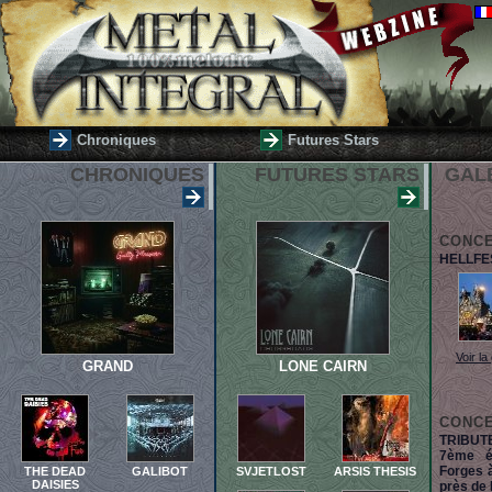
Chroniques
Futures Stars
CHRONIQUES
FUTURES STARS
GAL
CONC
HELLFE
Voir la
GRAND
LONE CAIRN
CONC
TRIBUT
7ème é
Forges à
THE DEAD
GALIBOT
SVJETLOST
ARSIS THESIS
DAISIES
près de