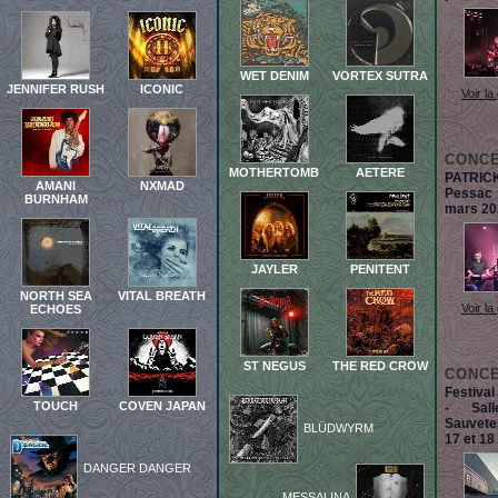
WET DENIM
VORTEX SUTRA
JENNIFER RUSH
ICONIC
Voir la
CONC
MOTHERTOMB
AETERE
PATRIC
AMANI
NXMAD
Pessac
BURNHAM
mars 20
JAYLER
PENITENT
NORTH SEA
VITAL BREATH
Voir la
ECHOES
ST NEGUS
THE RED CROW
CONC
Festiva
TOUCH
COVEN JAPAN
- Sal
Sauvete
BLÜDWYRM
17 et 18
DANGER DANGER
MESSALINA