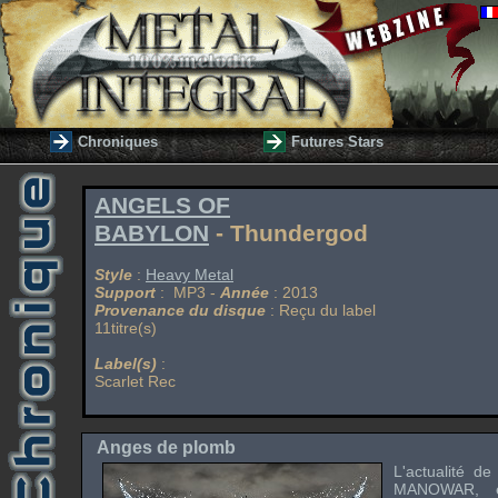
Chroniques
Futures Stars
ANGELS OF
BABYLON
- Thundergod
Style
:
Heavy Metal
Support
: MP3 -
Année
: 2013
Provenance du disque
: Reçu du label
11titre(s)
Label(s)
:
Scarlet Rec
Anges de plomb
L'actualité d
MANOWAR
, 