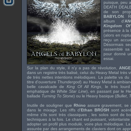
puisque, peu a
DEATH DEAL
de son pro
BABYLON
. R
album d'
A
Kingdom Of
présence à la
(alors en rupt
reçu un accuei
Désormais se
rassemblé sa 
pour donné u
essai.
Sur la plan du style, il n'y a pas de révolution,
ANGE
dans un registre très balisé, celui du
Heavy Metal
très v
de très nettes intentions mélodiques. La palette va du
titre d'ouverture
Thundergod
) au
Heavy Metal
à ambianc
belle cavalcade de
King Of All Kings
, le très lour
emphatique de
White Star Line
), en passant par le
H
ballade
Turning To Stone
) ou le
Heavy
basique (
Bullet
,
Inutile de souligner que
Rhino
assure gravement, se 
dans le mixage. Les
riffs
d'
Ethan BROSH
sont acéré
même s'ils sont très classiques ; les
solos
sont de bo
techniques à la fois. Le chant est puissant, volontarist
adopter un profil plus modulé, voire plus mélodique. La
assurée par des arrangements de claviers dont on appr