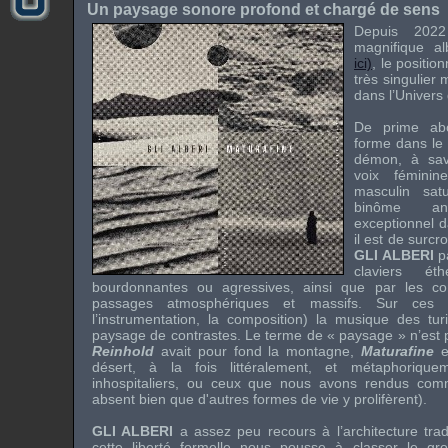
Un paysage sonore profond et chargé de sens
Depuis 202
magnifique 
ici)
, le positi
très singulier
dans l’Univers
De prime abo
forme dans le 
démon, à savo
voix féminin
masculin sat
binôme an
exceptionnel 
il est de surcr
GLI ALBERI
pa
claviers ét
bourdonnantes ou agressives, ainsi que par les com
passages atmosphériques et massifs. Sur ces t
l’instrumentation, la composition) la musique des tu
paysage de contrastes. Le terme de « paysage » n’est pa
Reinhold
avait pour fond la montagne,
Maturafine
e
désert, à la fois littéralement, et métaphorique
inhospitaliers, ou ceux que nous avons rendus com
absent bien que d'autres formes de vie y prolifèrent).
GLI ALBERI
a assez peu recours à l’architecture trad
cette liberté formelle nous pousse à classer le gr