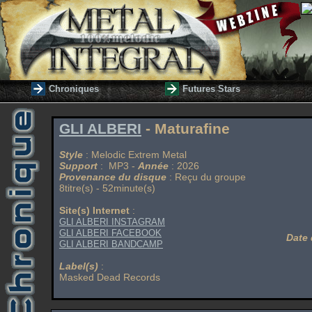
Chroniques
Futures Stars
GLI ALBERI
- Maturafine
Style
: Melodic Extrem Metal
Support
: MP3 -
Année
: 2026
Provenance du disque
: Reçu du groupe
8titre(s) - 52minute(s)
Site(s) Internet
:
GLI ALBERI INSTAGRAM
GLI ALBERI FACEBOOK
Date 
GLI ALBERI BANDCAMP
Label(s)
:
Masked Dead Records