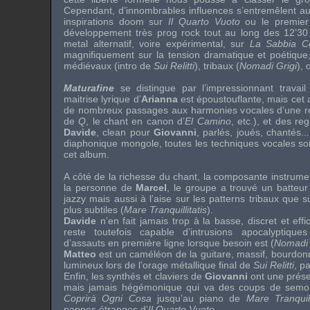
Cependant, d’innombrables influences s’entremêlent au f
inspirations doom sur
Il Quarto Vuoto
ou le premier
développement très prog rock tout au long des 12’3
metal alternatif, voire expérimental, sur
La Sabbia C
magnifiquement sur la tension dramatique et poétique
médiévaux (intro de
Sui Relitti
), tribaux (
Nomadi Grigi
), 
Maturafine
se distingue par l’impressionnant travail 
maitrise lyrique d’
Arianna
est époustouflante, mais cet 
de nombreux passages aux harmonies vocales d’une redo
de
Q
, le chant en canon d’
El Camino
, etc.), et des re
Davide
, clean pour
Giovanni
, parlés, joués, chantés..
diaphonique mongole, toutes les techniques vocales son
cet album.
A côté de la richesse du chant, la composante instrumen
la personne de
Marcel
, le groupe a trouvé un batteur
jazzy mais aussi à l’aise sur les patterns tribaux que 
plus subtiles (
Mare Tranquillitatis
).
Davide
n’en fait jamais trop à la basse, discret et effi
reste toutefois capable d’intrusions apocalyptiques
d’assauts en première ligne lorsque besoin est (
Nomadi 
Matteo
est un caméléon de la guitare, massif, bourdonn
lumineux lors de l’orage métallique final de
Sui Relitti
, p
Enfin, les synthés et claviers de
Giovanni
ont une prése
mais jamais hégémonique qui va des coups de semo
Coprirà Ogni Cosa
jusqu’au piano de
Mare Tranquill
nappes étranges d’
Il Quarto Vuoto
.