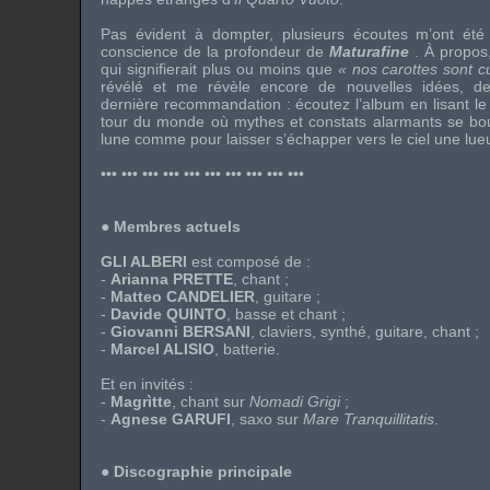
Pas évident à dompter, plusieurs écoutes m’ont été
conscience de la profondeur de
Maturafine
. À propos,
qui signifierait plus ou moins que
« nos carottes sont c
révélé et me révèle encore de nouvelles idées, de c
dernière recommandation : écoutez l’album en lisant le l
tour du monde où mythes et constats alarmants se bousc
lune comme pour laisser s’échapper vers le ciel une lueu
••• ••• ••• ••• ••• ••• ••• ••• ••• •••
●
Membres actuels
GLI ALBERI
est composé de :
-
Arianna PRETTE
, chant ;
-
Matteo CANDELIER
, guitare ;
-
Davide QUINTO
, basse et chant ;
-
Giovanni BERSANI
, claviers, synthé, guitare, chant ;
-
Marcel ALISIO
, batterie.
Et en invités :
-
Magrìtte
, chant sur
Nomadi Grigi
;
-
Agnese GARUFI
, saxo sur
Mare Tranquillitatis
.
●
Discographie principale