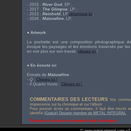
- 2015 :
River God
, EP ;
- 2017 :
The Glimpse
, LP ;
- 2022 :
Reinhold
, LP
chroniqué ici
;
- 2026 :
Maturafine
, LP.
●
Artwork
La pochette est une composition photographique 
évoque les paysages et les émotions traversés par les
en voir plus sur son travail,
cliquez ici
!
●
En écoute ici
Extraits de
Maturafine
:
-
Q
:
Cliquez ici !
-
Il Quarto Vuoto
:
Cliquez ici !
COMMENTAIRES DES LECTEURS
Vos comment
impressions sur la chronique et sur l'album
Pour pouvoir écrire un commentaire, il faut être inscrit 
identifié
(Gratuit) Devenir membre de METAL INTEGRAL
Personne n'a encore commenté cette chronique.
© www.metal-integral.com v2.5